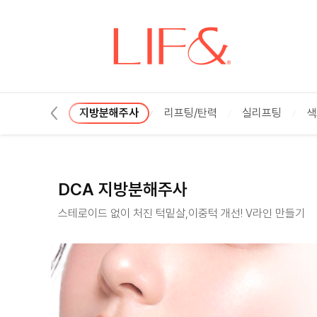
DCA 지방분해주사 :: 리프앤의원 창원점
절개 지방흡입
지방분해주사
리프팅/탄력
실리프팅
색
DCA 지방분해주사
스테로이드 없이 처진 턱밑살,이중턱 개선! V라인 만들기