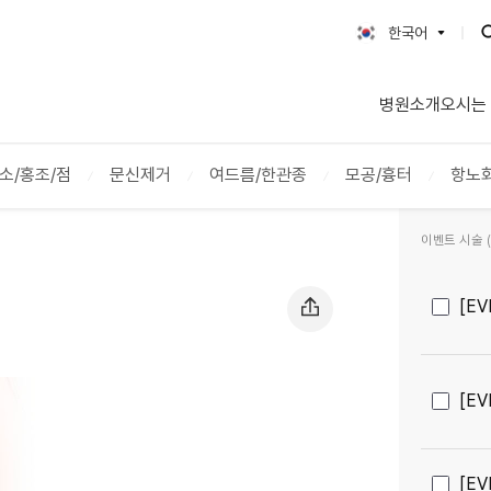
한국어
한국어
병원소개
오시는
English
日本語
简体字
소/홍조/점
문신제거
여드름/한관종
모공/흉터
항노
繁體字
ภาษาไทย
이벤트 시술 (2
Tiếng Việt
Русский
[E
[E
[E