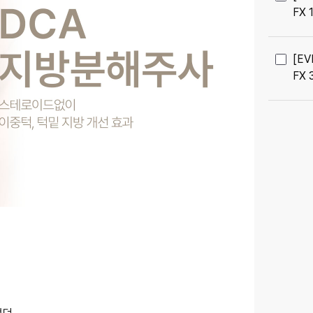
FX 
[E
FX 