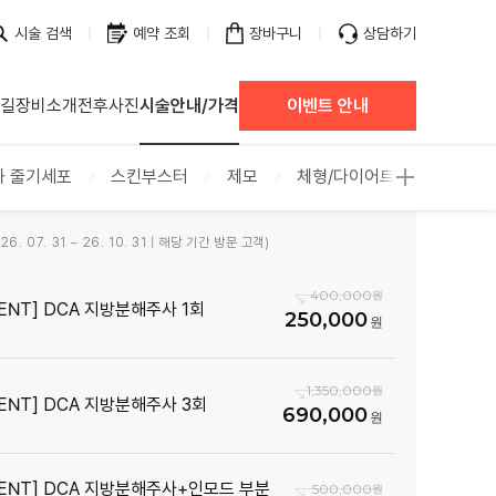
시술 검색
예약 조회
장바구니
상담하기
 길
장비소개
전후사진
시술안내/가격
이벤트 안내
화 줄기세포
스킨부스터
제모
체형/다이어트
스킨케어
6. 07. 31 ~ 26. 10. 31 | 해당 기간 방문 고객)
400,000
VENT] DCA 지방분해주사 1회
250,000
1,350,000
VENT] DCA 지방분해주사 3회
690,000
VENT] DCA 지방분해주사+인모드 부분
500,000