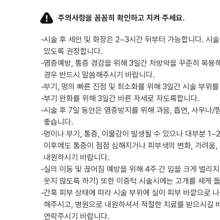
주의사항을 꼼꼼히 확인하고 지켜 주세요.
-
시술 후 세안 및 화장은 2~3시간 뒤부터 가능합니다. 시
있도록 권장합니다.
-
염증예방, 통증 경감을 위해 3일간 처방약을 꾸준히 복용
경우 반드시 말씀해주시기 바랍니다.
-
부기, 멍의 빠른 진정 및 최소화를 위해 3일간 시술 부위
-
부기 완화를 위해 3일간 바른 자세로 자도록합니다.
-
시술 후 7일 동안은 염증방지를 위해 과음, 흡연, 사우나/
좋습니다.
-
멍이나 부기, 통증, 이물감이 발생될 수 있으나 대부분 1
이후에도 통증이 점점 심해지거나 피부색의 변화, 가려움
내원하시기 바랍니다.
-
실의 이동 및 끊어짐 예방을 위해 4주 간 입을 크게 벌리
웃지 않도록 하기) 또한 이중턱 시술시에는 고개를 세게 
-
간혹 피부 상태에 따라 시술 부위에 실이 피부 바깥으로 나
해주시고, 병원으로 내원하셔서 적절한 치료를 받으시길 바
연락주시기 바랍니다.