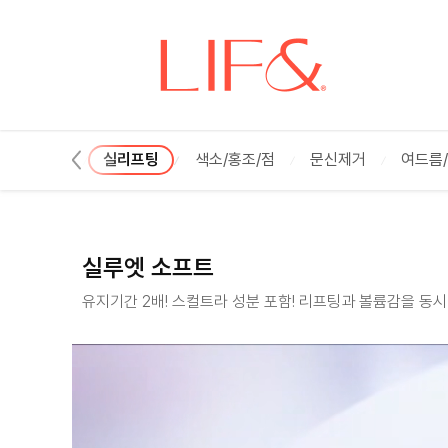
실루엣 소프트 :: 리프앤의원 창원점
리프팅/탄력
실리프팅
색소/홍조/점
문신제거
여드름
실루엣 소프트
유지기간 2배! 스컬트라 성분 포함! 리프팅과 볼륨감을 동시