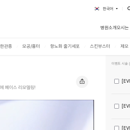
한국어
한국어
병원소개
오시는
English
日本語
简体字
/한관종
모공/흉터
항노화 줄기세포
스킨부스터
제모
繁體字
ภาษาไทย
이벤트 시술 (2
Tiếng Việt
Русский
[E
에 페이스 리모델링!
[E
[E