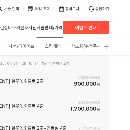
시술 검색
예약 조회
장바구니
상담하기
 길
장비소개
전후사진
시술안내/가격
이벤트 안내
체형/다이어트
스킨케어
항노화/수액주사
탈모/두피
6. 07. 31 ~ 26. 10. 31 | 해당 기간 방문 고객)
1,600,000
VENT] 실루엣소프트 2줄
900,000
2,900,000
VENT] 실루엣소프트 4줄
1,700,000
VENT] 실루엣소프트 2줄+민트실 4줄
2,300,000