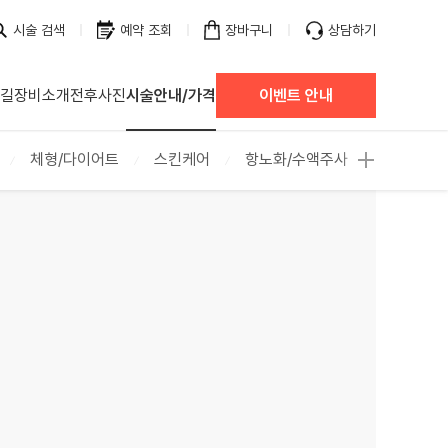
시술 검색
예약 조회
장바구니
상담하기
 길
장비소개
전후사진
시술안내/가격
이벤트 안내
체형/다이어트
스킨케어
항노화/수액주사
탈모/두피