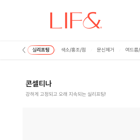
콘셀티나 :: 리프앤의원 창원점
리프팅/탄력
실리프팅
색소/홍조/점
문신제거
여드름
콘셀티나
강하게 고정되고 오래 지속되는 실리프팅!