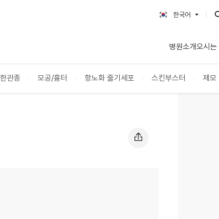
한국어
한국어
병원소개
오시는
English
日本語
简体字
/한관종
모공/흉터
항노화 줄기세포
스킨부스터
제모
繁體字
ภาษาไทย
Tiếng Việt
Русский