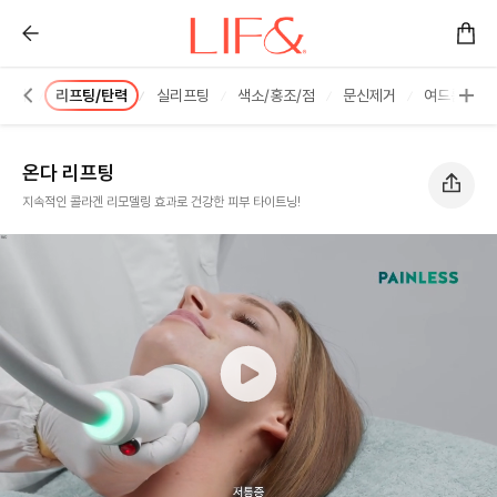
온다 리프팅 :: 리프앤의원 창원점
해주사
리프팅/탄력
실리프팅
색소/홍조/점
문신제거
여드름/한관
온다 리프팅
지속적인 콜라겐 리모델링 효과로 건강한 피부 타이트닝!