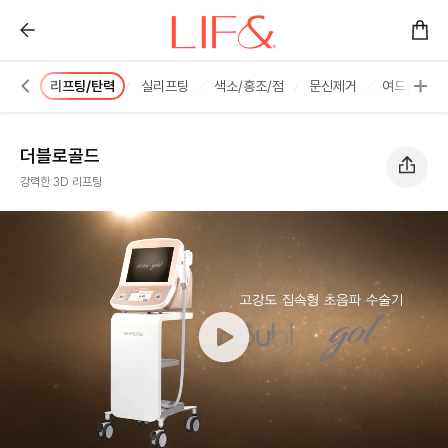
더블로골드 :: 리프앤의원 창원점
해주사
리프팅/탄력
실리프팅
색소/홍조/점
문신제거
여드름/한관
더블로골드
강력한 3D 리프팅