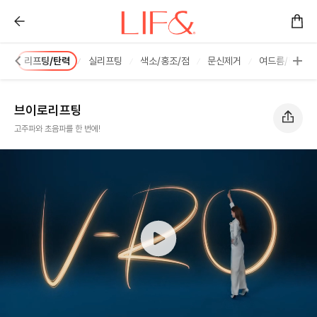
브이로리프팅 :: 리프앤의원 창원점
사
리프팅/탄력
실리프팅
색소/홍조/점
문신제거
여드름/한관종
브이로리프팅
고주파와 초음파를 한 번에!