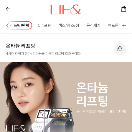
온타늄 리프팅 :: 리프앤의원 창원점
사
리프팅/탄력
실리프팅
색소/홍조/점
문신제거
여드름/한관종
온타늄 리프팅
4세대 레이저 온다+티타늄을 이용한 리프팅 효과 극대화!