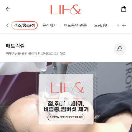
매트릭셀 :: 리프앤의원 창원점
프팅
색소/홍조/점
문신제거
여드름/한관종
모공/흉터
항노화 
매트릭셀
피부손상을 줄인 플라워 테크닉으로 고민해결!