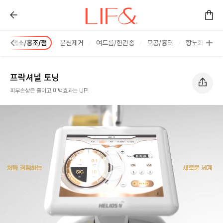
프락셔널 토닝 :: 리프앤의원 창원점
색소/홍조/점
문신제거
여드름/한관종
모공/흉터
항노화 줄기
프락셔널 토닝
피부손상은 줄이고 미백효과는 UP!