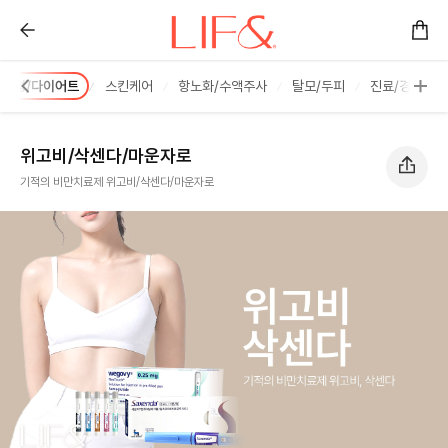
위고비/삭센다/마운자로 :: 리프앤의원 창원점
체형/다이어트
스킨케어
항노화/수액주사
탈모/두피
진료/경과
위고비/삭센다/마운자로
기적의 비만치료제 위고비/삭센다/마운자로