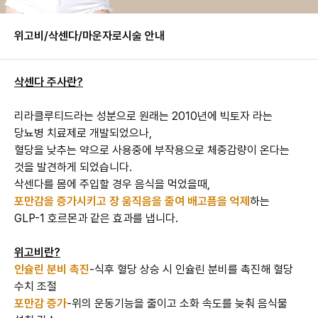
위고비/삭센다/마운자로
시술 안내
삭센다 주사란?
리라클루티드라는 성분으로 원래는 2010년에 빅토자 라는
당뇨병 치료제로 개발되었으나,
혈당을 낮추는 약으로 사용중에 부작용으로 체중감량이 온다는
것을 발견하게 되었습니다.
삭센다를 몸에 주입할 경우 음식을 먹었을때,
포만감을 증가시키고 장 움직음을 줄여 배고픔을 억제
하는
GLP-1 호르몬과 같은 효과를 냅니다.
위고비란?
인슐린 분비 촉진
-식후 혈당 상승 시 인슐린 분비를 촉진해 혈당
포만감 증가
-위의 운동기능을 줄이고 소화 속도를 늦춰 음식물