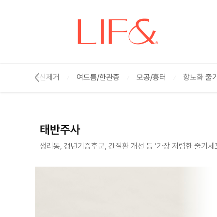
태반주사 :: 리프앤의원 창원점
조/점
문신제거
여드름/한관종
모공/흉터
항노화 줄
태반주사
생리통, 갱년기증후군, 간질환 개선 등 '가장 저렴한 줄기세