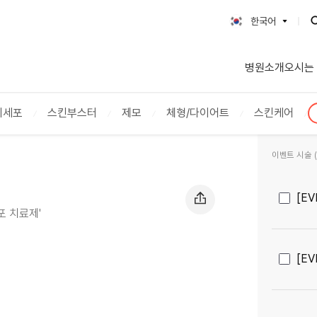
한국어
한국어
병원소개
오시는
English
日本語
简体字
기세포
스킨부스터
제모
체형/다이어트
스킨케어
繁體字
ภาษาไทย
이벤트 시술 (2
Tiếng Việt
Русский
[E
포 치료제'
[E