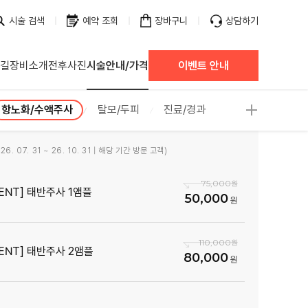
시술 검색
예약 조회
장바구니
상담하기
 길
장비소개
전후사진
시술안내/가격
이벤트 안내
항노화/수액주사
탈모/두피
진료/경과
6. 07. 31 ~ 26. 10. 31 | 해당 기간 방문 고객)
75,000
VENT] 태반주사 1앰플
50,000
110,000
VENT] 태반주사 2앰플
80,000