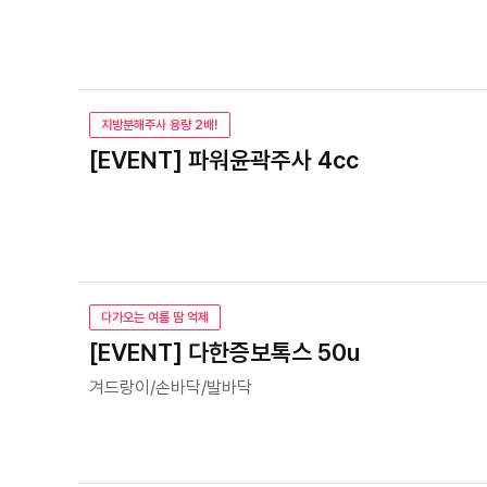
지방분해주사 용량 2배!
[EVENT] 파워윤곽주사 4cc
다가오는 여름 땀 억제
[EVENT] 다한증보톡스 50u
겨드랑이/손바닥/발바닥