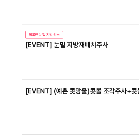
볼록한 눈밑 지방 감소
[EVENT] 눈밑 지방재배치주사
[EVENT] (예쁜 콧망울)콧볼 조각주사+