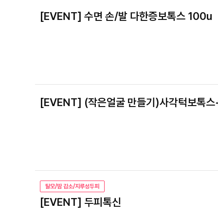
[EVENT] 수면 손/발 다한증보톡스 100u
[EVENT] (작은얼굴 만들기)사각턱보
탈모/땀 감소/지루성두피
[EVENT] 두피톡신