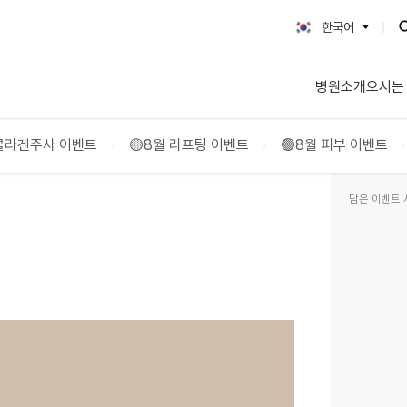
한국어
한국어
병원소개
오시는
English
日本語
简体字
/콜라겐주사 이벤트
🟡8월 리프팅 이벤트
🟢8월 피부 이벤트
繁體字
ภาษาไทย
담은 이벤트 
Tiếng Việt
Русский