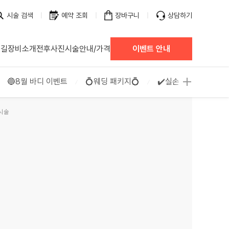
시술 검색
예약 조회
장바구니
상담하기
 길
장비소개
전후사진
시술안내/가격
이벤트 안내
🔵8월 바디 이벤트
💍웨딩 패키지💍
✔️실손 보험 청구 가능
시술