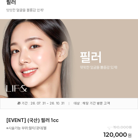
필러
밋밋한 얼굴을 볼륨감 있게!
🎁 기간 : 26. 07. 31 ~ 26. 10. 31
대상 : 해당 기간 방문 고객
[EVENT] (국산) 필러 1cc
190,000
※시술가능 부위:팔자/광대/볼
120,000