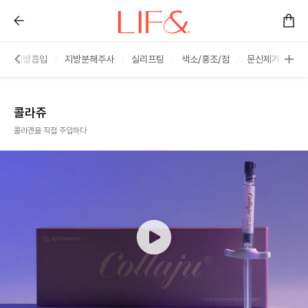
필러/콜라겐부스터 :: 리프앤의원 창원점
절개 지방흡입
지방분해주사
실리프팅
색소/홍조/점
문신제거
모
콜라쥬
콜라겐을 직접 주입하다