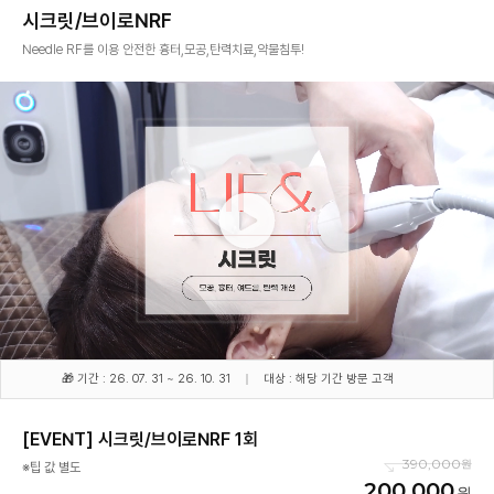
시크릿/브이로NRF
Needle RF를 이용 안전한 흉터,모공,탄력치료,약물침투!
🎁 기간 : 26. 07. 31 ~ 26. 10. 31
대상 : 해당 기간 방문 고객
[EVENT] 시크릿/브이로NRF 1회
390,000
※팁 값 별도
200,000