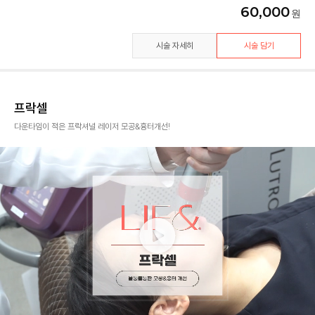
60,000
시술 자세히
시술 담기
프락셀
다운타임이 적은 프락셔널 레이저 모공&흉터개선!