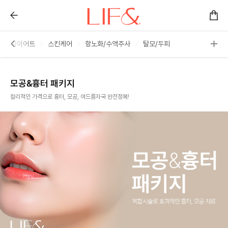
모공/흉터 :: 리프앤의원 창원점
체형/다이어트
스킨케어
항노화/수액주사
탈모/두피
모공&흉터 패키지
합리적인 가격으로 흉터, 모공, 여드름자국 완전정복!