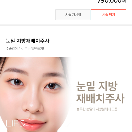
790,000
시술 자세히
시술 담기
눈밑 지방재배치주사
수술없이 가벼운 눈밑만들기!