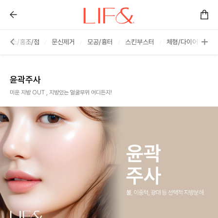
지방분해주사 :: 리프앤의원 창원점
색소/홍조/점
문신제거
모공/흉터
스킨부스터
체형/다이어트
윤곽주사
미운 지방 OUT , 지방있는 얼굴부위 어디든지!